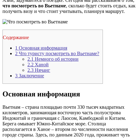
Азии, задумайтесь о поездке. Сегодня мы рассказываем о том,
что посмотреть во Вьетнаме
, сколько будет стоить отдых, как
получить визу и что стоит учитывать, планируя маршрут.
Содержание
1
Основная информация
2
Что туристу посмотреть во Вьетнаме?
2.1
Немного об истории
2.2
Ханой
2.3
Нячанг
3
Заключение
Основная информация
Вьетнам – страна площадью почти 330 тысяч квадратных
километров, занимающая восточную часть полуострова
Индокитай и граничащая с Лаосом, Камбоджой и Китаем.
Берега омывает Южно-Китайское море. Столица
располагается в Ханое – втором по численности населения
городе страны. Здесь, по данным 2020 года, проживает чуть