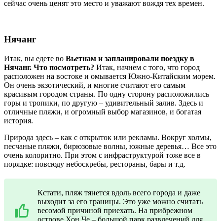
сейчас очень ценят это место и уважают вождя тех времен.
Нячанг
Итак, вы едете во
Вьетнам и запланировали поездку в
Нячанг.
Что посмотреть?
Итак, начнем с того, что город
расположен на востоке и омывается Южно-Китайским морем.
Он очень экзотический, и многие считают его самым
красивым городом страны. По одну сторону расположились
горы и тропики, по другую – удивительный залив. Здесь и
отличные пляжи, и огромный выбор магазинов, и богатая
история.
Природа здесь – как с открыток или рекламы. Вокруг холмы,
песчаные пляжи, бирюзовые волны, южные деревья… Все это
очень колоритно. При этом с инфраструктурой тоже все в
порядке: повсюду небоскребы, рестораны, бары и т.д.
Кстати, пляж тянется вдоль всего города и даже
выходит за его границы. Это уже можно считать
весомой причиной приехать. На прибрежном
острове Хон Че – большой парк развлечений для