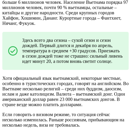
больше 6 миллионов человек. Население Вьетнама порядка 97
миллионов человек, почти 90 % вьетнамцы, остальные –
китайцы и другие народности. Среди крупных городов
Хайфон, Хошимин, Дананг. Курортные города – Фантхиет,
Нячанг, Фукуок.
Здесь всего два сезона – сухой сезон и сезон
дождей. Первый длится и декабря по апрель,
температура в среднем +30 градусов. Приезжать
в сезон дождей тоже не страшно: сильный ливень
идет минут 20, а потом вновь светит солнце.
Хотя официальный язык вьетнамский, некоторые местные,
особенно в туристических городах, говорят на английском. Во
Вьетнаме несколько религий – среди них буддизм, даосизм,
ислам и даже католицизм. Валюта – вьетнамский донг. Один
американский доллар равен 23 000 вьетнамских донгов. В
стране везде можно платить долларами.
Если говорить о визовом режиме, то ситуация сейчас
несколько изменилась. Раньше россиянам, прибывающим на
несколько недель, виза не требовалась.