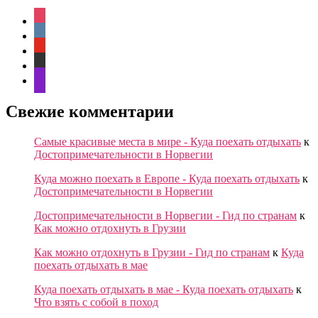
instagram
vkontakte
youtube
zen-
yandex
messenger
Свежие комментарии
Cамые красивые места в мире - Куда поехать отдыхать
к
Достопримечательности в Норвегии
Куда можно поехать в Европе - Куда поехать отдыхать
к
Достопримечательности в Норвегии
Достопримечательности в Норвегии - Гид по странам
к
Как можно отдохнуть в Грузии
Как можно отдохнуть в Грузии - Гид по странам
к
Куда
поехать отдыхать в мае
Куда поехать отдыхать в мае - Куда поехать отдыхать
к
Что взять с собой в поход