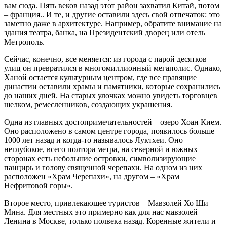
вам сюда. Пять веков назад этот район захватил Китай, потом
– франция.. И те, и другие оставили здесь свой отпечаток: это
заметно даже в архитектуре. Например, обратите внимание на
здания театра, банка, на Президентский дворец или отель
Метрополь.
Сейчас, конечно, все меняется: из города с парой десятков
улиц он превратился в многомиллионный мегаполис. Однако,
Ханой остается культурным центром, где все правящие
династии оставили храмы и памятники, которые сохранились
до наших дней. На старых улочках можно увидеть торговцев
шелком, ремесленников, создающих украшения.
Одна из главных достопримечательностей – озеро Хоан Кием.
Оно расположено в самом центре города, появилось больше
1000 лет назад и когда-то называлось Луктхеи. Оно
неглубокое, всего полтора метра, на северной и южных
сторонах есть небольшие островки, символизирующие
панцирь и голову священной черепахи. На одном из них
расположен «Храм Черепахи», на другом – «Храм
Нефритовой горы».
Второе место, привлекающее туристов – Мавзолей Хо Ши
Мина. Для местных это примерно как для нас мавзолей
Ленина в Москве, только полвека назад. Коренные жители и