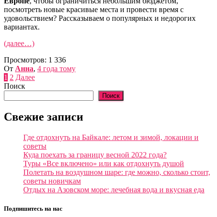
Европе
, чтобы ограничиться небольшим бюджетом,
посмотреть новые красивые места и провести время с
удовольствием? Рассказываем о популярных и недорогих
вариантах.
(далее…)
Просмотров:
1 336
От
Анна
,
4 года
тому
Пагинация
1
2
Далее
Поиск
записей
Поиск
Свежие записи
Где отдохнуть на Байкале: летом и зимой, локации и
советы
Куда поехать за границу весной 2022 года?
Туры «Все включено» или как отдохнуть душой
Полетать на воздушном шаре: где можно, сколько стоит,
советы новичкам
Отдых на Азовском море: лечебная вода и вкусная еда
Подпишитесь на нас