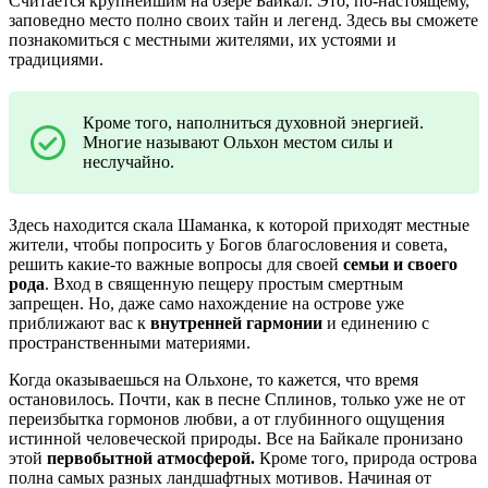
Считается крупнейшим на озере Байкал. Это, по-настоящему,
заповедно место полно своих тайн и легенд. Здесь вы сможете
познакомиться с местными жителями, их устоями и
традициями.
Кроме того, наполниться духовной энергией.
Многие называют Ольхон местом силы и
неслучайно.
Здесь находится скала Шаманка, к которой приходят местные
жители, чтобы попросить у Богов благословения и совета,
решить какие-то важные вопросы для своей
семьи и своего
рода
. Вход в священную пещеру простым смертным
запрещен. Но, даже само нахождение на острове уже
приближают вас к
внутренней гармонии
и единению с
пространственными материями.
Когда оказываешься на Ольхоне, то кажется, что время
остановилось. Почти, как в песне Сплинов, только уже не от
переизбытка гормонов любви, а от глубинного ощущения
истинной человеческой природы. Все на Байкале пронизано
этой
первобытной атмосферой.
Кроме того, природа острова
полна самых разных ландшафтных мотивов. Начиная от