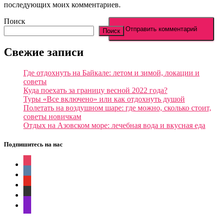
последующих моих комментариев.
Поиск
Поиск
Свежие записи
Где отдохнуть на Байкале: летом и зимой, локации и
советы
Куда поехать за границу весной 2022 года?
Туры «Все включено» или как отдохнуть душой
Полетать на воздушном шаре: где можно, сколько стоит,
советы новичкам
Отдых на Азовском море: лечебная вода и вкусная еда
Подпишитесь на нас
instagram
vkontakte
youtube
zen-
yandex
messenger