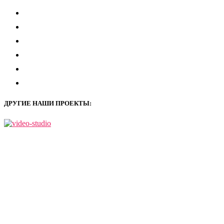
instagram
vkontakte
youtube
facebook
zen-
yandex
mail
ДРУГИЕ НАШИ ПРОЕКТЫ: