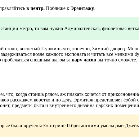
тправляйтесь
в центр.
Поближе к
Эрмитажу.
станции метро, то вам нужна Адмиралтейская, фиолетовая ветка
 столп, воспетый Пушкиным и, конечно, Зимний дворец. Многи
ли задерживаться возле каждого экспоната и читать все мелкими 
 то пробежаться спешным шагом за
пару часов
вы точно сможете.
м, что, когда стоишь рядом, аж плакать хочется от прикосновени
тиков расскажем коротко и по делу. Эрмитаж представляет собо
онет, предметы быта и внутреннего дизайна царских помещений 
оторые были вручены Екатерине II британскими умельцами Дже