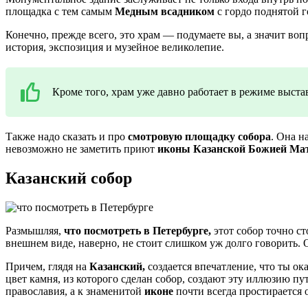
площадка с тем самым
Медным всадником
с гордо поднятой г
Конечно, прежде всего, это храм — подумаете вы, а значит вопр
история, экспозиция и музейное великолепие.
Кроме того, храм уже давно работает в режиме выста
Также надо сказать и про
смотровую площадку собора
. Она н
невозможно не заметить приют
иконы Казанской Божией Ма
Казанский собор
Размышляя,
что посмотреть в Петербурге,
этот собор точно ст
внешнем виде, наверно, не стоит слишком уж долго говорить. О
Причем, глядя на
Казанский,
создается впечатление, что ты ок
цвет камня, из которого сделан собор, создают эту иллюзию пу
православия, а к знаменитой
иконе
почти всегда простирается 