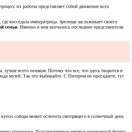
процесс их работы представляет собой движение всех
, где восседала императрица. Зрелище заслуживает своего
ой семьи
. Именно в нем венчались последние представители
 лучше всего пешком. Потому что все, что здесь творится в
ода музей. Так что выбирайте. С Питером не прогадаете, тут
 купол собора может ослепить смотрящего в солнечный день
 элитно прекрасно. Подстриженные деревья диковинной формы,