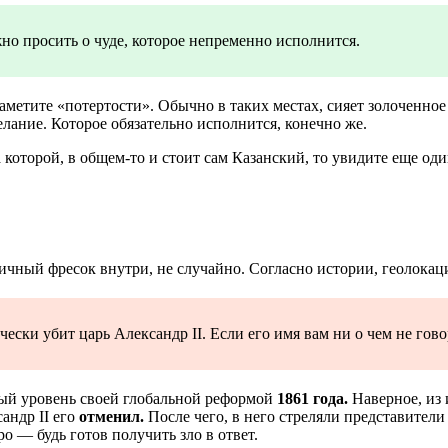
жно просить о чуде, которое непременно исполнится.
аметите «потертости». Обычно в таких местах, сияет золоченное
лание. Которое обязательно исполнится, конечно же.
 которой, в общем-то и стоит сам Казанский, то увидите еще од
ичный фресок внутри, не случайно. Согласно истории, геолокац
ески убит царь Александр II. Если его имя вам ни о чем не гово
ый уровень своей глобальной реформой
1861 года.
Наверное, из 
андр II его
отменил.
После чего, в него стреляли представители
о — будь готов получить зло в ответ.