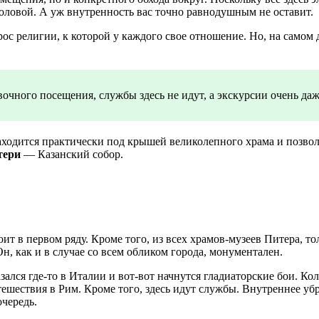
оловой. А уж внутренность вас точно равнодушным не оставит.
ос религии, к которой у каждого свое отношение. Но, на самом д
вочного посещения, службы здесь не идут, а экскурсии очень даж
аходится практически под крышей великолепного храма и позво
тери
— Казанский собор.
оит в первом ряду. Кроме того, из всех храмов-музеев Питера, 
н, как и в случае со всем обликом города, монументален.
азался где-то в Италии и вот-вот начнутся гладиаторские бои. Ко
тешествия в Рим. Кроме того, здесь идут службы. Внутреннее уб
очередь.