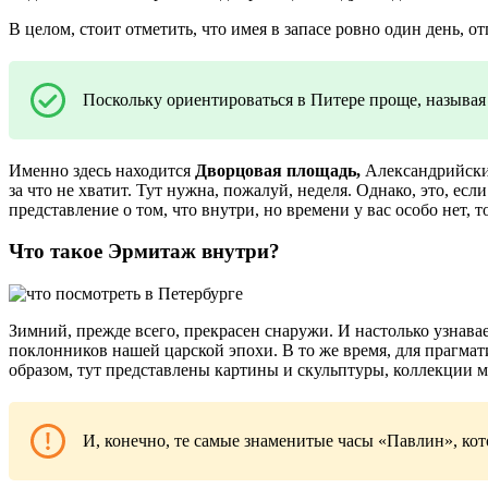
В целом, стоит отметить, что имея в запасе ровно один день, о
Поскольку ориентироваться в Питере проще, называя 
Именно здесь находится
Дворцовая площадь,
Александрийский
за что не хватит. Тут нужна, пожалуй, неделя. Однако, это, ес
представление о том, что внутри, но времени у вас особо нет,
Что такое Эрмитаж внутри?
Зимний, прежде всего, прекрасен снаружи. И настолько узнавае
поклонников нашей царской эпохи. В то же время, для прагма
образом, тут представлены картины и скульптуры, коллекции м
И, конечно, те самые знаменитые часы «Павлин», к