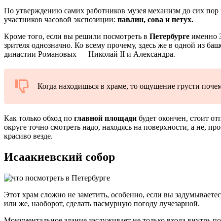
По утверждению самих работников музея механизм до сих пор и
участников часовой экспозиции:
павлин, сова и петух.
Кроме того, если вы решили посмотреть в
Петербурге
именно З
зрителя однозначно. Ко всему прочему, здесь же в одной из б
династии Романовых — Николай II и Александра.
Когда находишься в храме, то ощущение грусти почем
Как только обход по
главной площади
будет окончен, стоит от
округе точно смотреть надо, находясь на поверхности, а не, пр
красиво везде.
Исаакиевский собор
Этот храм сложно не заметить, особенно, если вы задумываетес
или же, наоборот, сделать пасмурную погоду лучезарной.
Монументальное здание заслуживает не только входа внутрь по