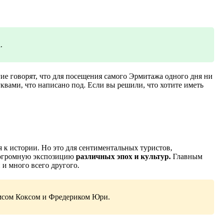
.
е говорят, что для посещения самого Эрмитажа одного дня ни
буквами, что написано под. Если вы решили, что хотите иметь
я к истории. Но это для сентиментальных туристов,
й огромную экспозицию
различных эпох и культур.
Главным
и много всего другого.
ймсом Коксом и Фредериком Юри.