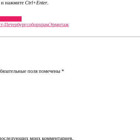
а и нажмите
Ctrl+Enter
.
ый туризм
т-Петербург
собор
храм
Эрмитаж
бязательные поля помечены
*
ля последующих моих комментариев.