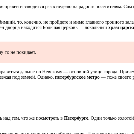
справен и заводится раз в неделю на радость посетителям. Сам 
имний, то, конечно, не пройдете и мимо главного тронного зала
ашен дворца находится Большая церковь — локальный
храм царск
у-то не покидает.
правиться дальше по Невскому — основной улице города. Причем,
оезжая под землей. Однако,
петербургское метро
— тоже своего р
ь над тем, что же посмотреть в
Петербурге.
Один только золотой
мещения, но и конкретного обхода вокруг. Поскольку все здесь