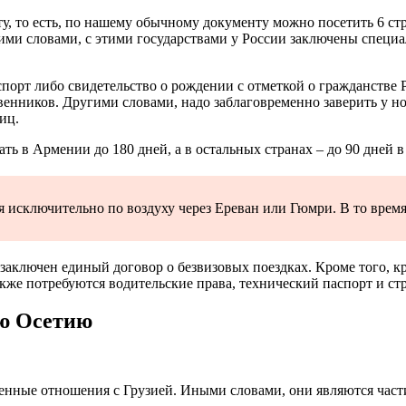
у, то есть, по нашему обычному документу можно посетить 6 стр
ими словами, с этими государствами у России заключены специа
аспорт либо свидетельство о рождении с отметкой о гражданстве 
нников. Другими словами, надо заблаговременно заверить у нот
иц.
ь в Армении до 180 дней, а в остальных странах – до 90 дней в 
исключительно по воздуху через Ереван или Гюмри. В то время,
 заключен единый договор о безвизовых поездках. Кроме того, к
кже потребуются водительские права, технический паспорт и стр
ую Осетию
нные отношения с Грузией. Иными словами, они являются част