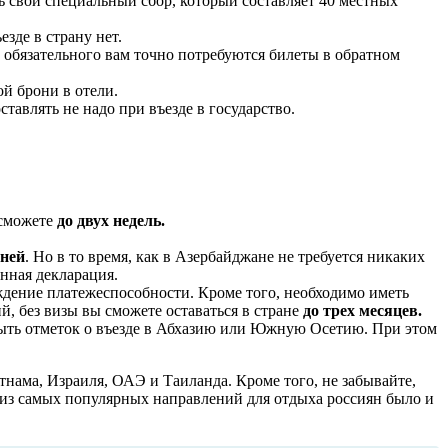
ть свой специальный сбор, который составляет 40 местных
зде в страну нет.
 обязательного вам точно потребуются билеты в обратном
й брони в отели.
тавлять не надо при въезде в государство.
 сможете
до двух недель.
дней
. Но в то время, как в Азербайджане не требуется никаких
нная декларация.
ждение платежеспособности. Кроме того, необходимо иметь
й, без визы вы сможете оставаться в стране
до трех месяцев.
быть отметок о въезде в Абхазию или Южную Осетию. При этом
тнама, Израиля, ОАЭ и Таиланда. Кроме того, не забывайте,
о из самых популярных направлений для отдыха россиян было и