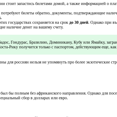
и стоит запастись билетами домой, а также информацией о плат
ас потребуют билеты обратно, документы, подтверждающие нали
.
тих государствах сохраняется на срок
до 30 дней
. Однако при в
ие наличие денег на вашему счету.
адос, Гондурас, Бразилию, Доминикану, Кубу или Ямайку, загран
 Коста-Рику получится только с паспортом, действующим еще, ка
пны для россиян нельзя не упомянуть про более экзотические ст
 был бы полным без африканского направления. Однако для посе
пециальный сбор в долларах или евро.