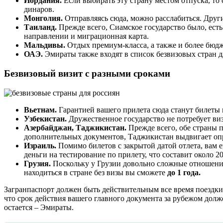
Иордания.
Если выбирать эту страну местом отпуска, то 
динаров.
Монголия.
Отправляясь сюда, можно расслабиться. Други
Таиланд.
Прежде всего, Сиамское государство было, ест
направлении и миграционная карта.
Мальдивы.
Отдых премиум-класса, а также и более бюдж
ОАЭ.
Эмираты также входят в список безвизовых стран дл
Безвизовый визит с разными сроками
Вьетнам.
Гарантией вашего прилета сюда станут билеты 
Узбекистан.
Дружественное государство не потребует ви
Азербайджан, Таджикистан.
Прежде всего, обе страны 
дополнительных документов, Таджикистан выдвигает опр
Израиль.
Помимо билетов с закрытой датой отлета, вам 
деньги на тестирование по прилету, что составит около 
Грузия.
Поскольку у Грузии довольно сложные отношения
находиться в стране без визы вы сможете
до 1 года.
Загранпаспорт должен быть действительным все время поездки 
что срок действия вашего главного документа за рубежом долж
остается – Эмираты.