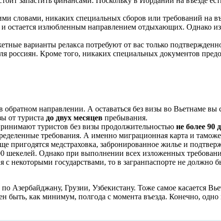
стоит запастить финансами. Поскольку в Иордании на въезде ес
ми словами, никаких специальных сборов или требований на въе
ь и остается излюбленным направлением отдыхающих. Однако из
етные варианты релакса потребуют от вас только подтвержденно
я россиян. Кроме того, никаких специальных документов предос
в обратном направлении. А оставаться без визы во Вьетнаме вы
зы от туриста
до двух месяцев
пребывания.
принимают туристов без визы продолжительностью
не более 90 
еделенные требования. А именно миграционная карта и таможе
еще пригодятся медстраховка, забронированное жилье и подтвер
200 шекелей. Однако при выполнении всех изложенных требовани
 с некоторыми государствами, то в загранпаспорте не должно 
по Азербайджану, Грузии, Узбекистану. Тоже самое касается Вье
ен быть, как минимум, полгода с момента въезда. Конечно, одн