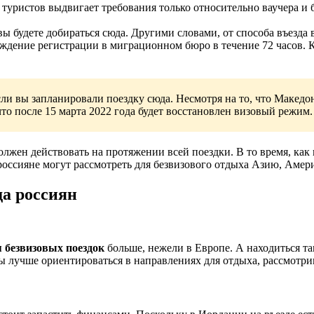
ристов выдвигает требования только относительно ваучера и би
вы будете добираться сюда. Другими словами, от способа въезда 
ождение регистрации в миграционном бюро в течение 72 часов. 
сли вы запланировали поездку сюда. Несмотря на то, что Маке
то после 15 марта 2022 года будет восстановлен визовый режим.
лжен действовать на протяжении всей поездки. В то время, как 
россияне могут рассмотреть для безвизового отдыха Азию, Амер
да россиян
я безвизовых поездок
больше, нежели в Европе. А находиться там
ы лучше ориентироваться в направлениях для отдыха, рассмотри