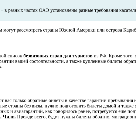
 – в разных частях ОАЭ установлены разные требования касате
м могут рассмотреть страны Южной Америки или острова Кариб
шой список
безвизовых стран для туристов
из РФ. Кроме того, 
гарантии вашей состоятельности, а также купленные билеты обр
ха.
т вас только обратные билеты в качестве гарантии пребывания н
ные страны без визы, нужно подготовить билеты домой и также 
ых и авиагарантий, как говорилось ранее, потребуется еще под
, Чили.
Прежде всего, будут нужны билеты обратно, миграционн